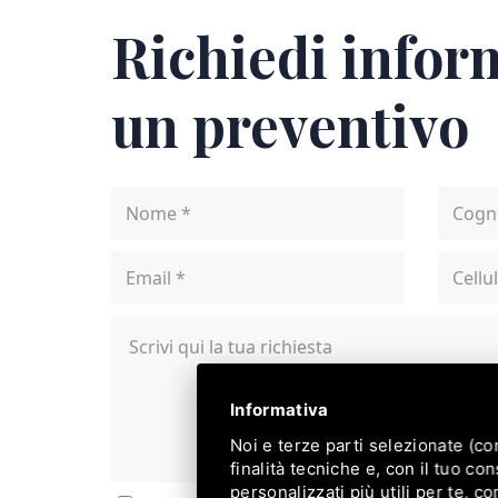
Richiedi infor
un preventivo
Informativa
Noi e terze parti selezionate (c
finalità tecniche e, con il tuo c
personalizzati più utili per te, c