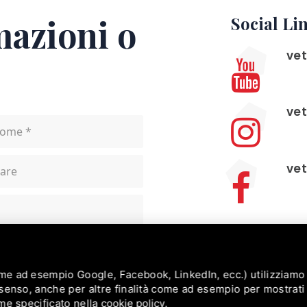
mazioni o
Social Li
vet
vet
vet
Contatti
+3
ome ad esempio Google, Facebook, LinkedIn, ecc.) utilizziamo 
onsenso, anche per altre finalità come ad esempio per mostrat
ome specificato nella
cookie policy
.