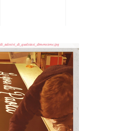
ili_adesivi_di_qualsiasi_dimensione.jpg