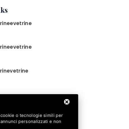
nks
rineevetrine
rineevetrine
rinevetrine
9 337 627680
cookie o tecnologie simili per
i annunci personalizzati e non