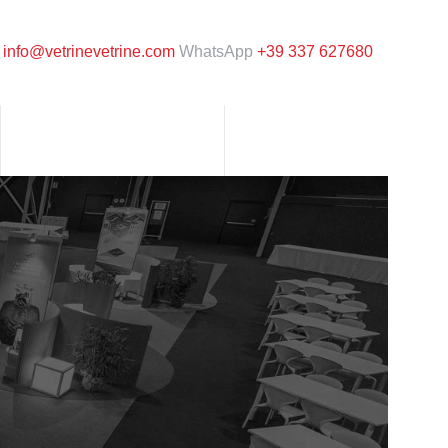
l
info@vetrinevetrine.com
WhatsApp
+39 337 627680