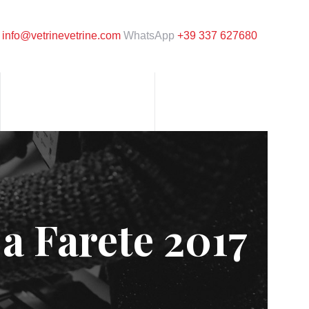
l
info@vetrinevetrine.com
WhatsApp
+39 337 627680
a Farete 2017