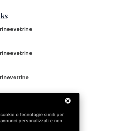
nks
rineevetrine
rineevetrine
rinevetrine
cookie o tecnologie simili per
9 337 627680
i annunci personalizzati e non