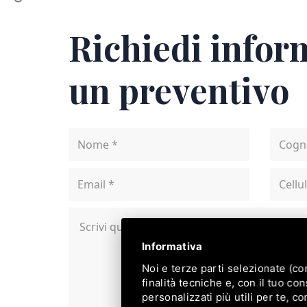
Richiedi infor
un preventivo
Informativa
Noi e terze parti selezionate (c
finalità tecniche e, con il tuo c
personalizzati più utili per te, c