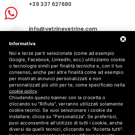
+39 337 627680
info@vetrinevetrine.com
Informativa
+39 0532 770163
Noi e terze parti selezionate (come ad esempio
Google, Facebook, LinkedIn, ecc.) utilizziamo cookie
o tecnologie simili per finalità tecniche e, con il tuo
consenso, anche per altre finalità come ad esempio
per mostrati annunci personalizzati e non
personalizzati più utili per te, come specificato nella
cookie policy
.
Chiudendo questo banner con la crocetta o
VETRINE & vetrine / P.IVA 01250450382 / Via
cliccando su "Rifiuta", verranno utilizzati solamente
G.Calvino, 28/a Ferrara (FE) 44122
cookie tecnici. Se vuoi selezionare i cookie da
+39 0532 770163
/
info@vetrinevetrine.com
installare, clicca su "Personalizza". Se preferisci,
puoi acconsentire all'utilizzo di tutti i cookie, anche
diversi da quelli tecnici, cliccando su "Accetta tutti".
Home
Chi siamo
Shop Experience
Offerte
Servizi