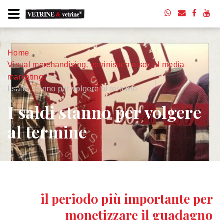
Home
Visual merchandising, vetrinistica e social media
marketing
I saldi stanno per volgere al termine
I saldi stanno per volgere
al termine
il periodo più importante per
monetizzare il guadagno