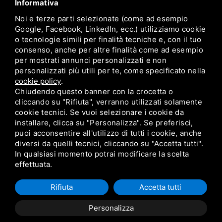
Informativa
+39 0532 770163
Noi e terze parti selezionate (come ad esempio
Google, Facebook, LinkedIn, ecc.) utilizziamo cookie
o tecnologie simili per finalità tecniche e, con il tuo
consenso, anche per altre finalità come ad esempio
per mostrati annunci personalizzati e non
personalizzati più utili per te, come specificato nella
cookie policy
.
Chiudendo questo banner con la crocetta o
VETRINE & vetrine / P.IVA 01250450382 / Via
cliccando su "Rifiuta", verranno utilizzati solamente
G.Calvino, 28/a Ferrara (FE) 44122
cookie tecnici. Se vuoi selezionare i cookie da
+39 0532 770163
/
info@vetrinevetrine.com
installare, clicca su "Personalizza". Se preferisci,
puoi acconsentire all'utilizzo di tutti i cookie, anche
diversi da quelli tecnici, cliccando su "Accetta tutti".
Home
Chi siamo
Shop Experience
Offerte
Servizi
In qualsiasi momento potrai modificare la scelta
Formazione
Portfolio
Contatti
Blog
Privacy
Sitemap
effettuata.
Rifiuta
Accetta tutti
Personalizza